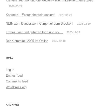
Klettern, Technik und die Medien – Klemmkeil-Heftthema 2026
2026-05-27
Kanstein – Ebereschenfels saniert!
2026-04-24
NEIN zum Bundeswehr-Camp auf dem Brocken!
2026-02-19
Frohes Fest und guten Rutsch und so …
2025-12-24
Der Klemmkeil 2025 ist Online
2025-12-10
META
Log in
Entries feed
Comments feed
WordPress.org
ARCHIVES