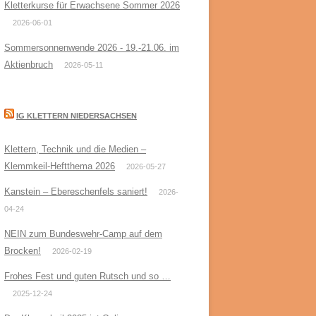
Kletterkurse für Erwachsene Sommer 2026
2026-06-01
Sommersonnenwende 2026 - 19.-21.06. im
Aktienbruch
2026-05-11
IG KLETTERN NIEDERSACHSEN
Klettern, Technik und die Medien –
Klemmkeil-Heftthema 2026
2026-05-27
Kanstein – Ebereschenfels saniert!
2026-
04-24
NEIN zum Bundeswehr-Camp auf dem
Brocken!
2026-02-19
Frohes Fest und guten Rutsch und so …
2025-12-24