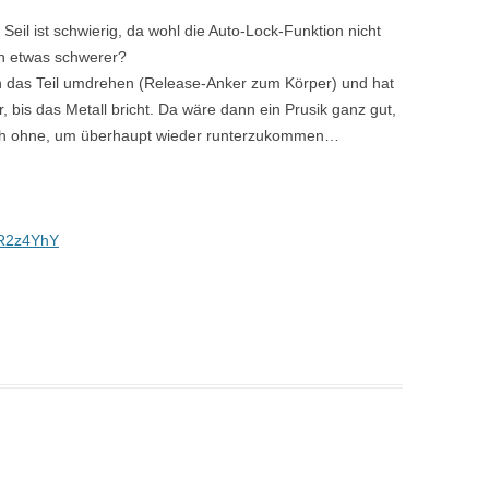
eil ist schwierig, da wohl die Auto-Lock-Funktion nicht
sen etwas schwerer?
das Teil umdrehen (Release-Anker zum Körper) und hat
r, bis das Metall bricht. Da wäre dann ein Prusik ganz gut,
 auch ohne, um überhaupt wieder runterzukommen…
_R2z4YhY