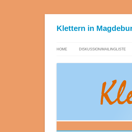
Skip
to
content
Klettern in Magdebu
HOME
DISKUSSION/MAILINGLISTE