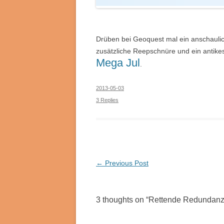
Drüben bei Geoquest mal ein anschaulic
zusätzliche Reepschnüre und ein antike
Mega Jul
.
2013-05-03
3 Replies
Post
←
Previous Post
navigation
3 thoughts on “
Rettende Redundan