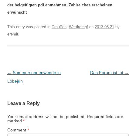
der beigefügten pdf entnehmen. Zahlreiches erscheinen
erwünscht
This entry was posted in
Draußen
,
Wettkampf
on
2013-05-21
by
eremit
.
Post
←
Sommersonnenwende in
Das Forum ist tot
→
navigation
Löbejün
Leave a Reply
Your email address will not be published.
Required fields are
marked
*
Comment
*