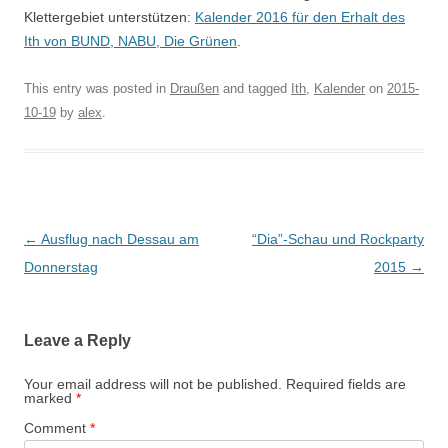
Klettergebiet unterstützen:
Kalender 2016 für den Erhalt des
Ith von BUND, NABU, Die Grünen
.
This entry was posted in
Draußen
and tagged
Ith
,
Kalender
on
2015-
10-19
by
alex
.
Post
←
Ausflug nach Dessau am
“Dia”-Schau und Rockparty
navigation
Donnerstag
2015
→
Leave a Reply
Your email address will not be published.
Required fields are
marked
*
Comment
*