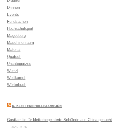
Draußen
Drinnen
Events
Fundsachen
Hochschulsport
Magdeburg
Maschinenraum
Material
Quatsch
Uncategorized
Werk4
Wettkampf
Wörterbuch
IG KLETTERN HALLE/LÖBEJÜN
Gastfamilie für kletterbegeisterte Schülerin aus China gesucht
2026-07-26