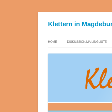
Skip
to
content
Klettern in Magdebu
HOME
DISKUSSION/MAILINGLISTE