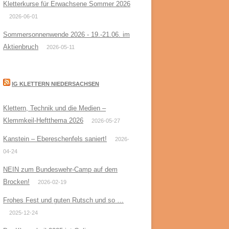
Kletterkurse für Erwachsene Sommer 2026
2026-06-01
Sommersonnenwende 2026 - 19.-21.06. im
Aktienbruch
2026-05-11
IG KLETTERN NIEDERSACHSEN
Klettern, Technik und die Medien –
Klemmkeil-Heftthema 2026
2026-05-27
Kanstein – Ebereschenfels saniert!
2026-
04-24
NEIN zum Bundeswehr-Camp auf dem
Brocken!
2026-02-19
Frohes Fest und guten Rutsch und so …
2025-12-24