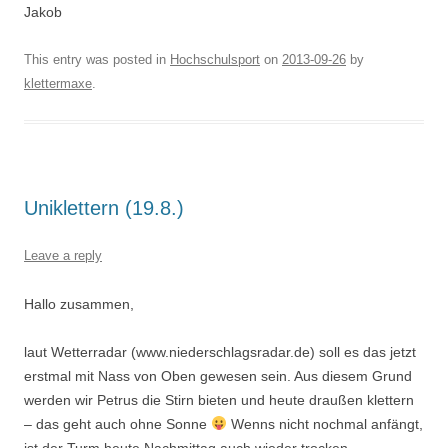
Jakob
This entry was posted in
Hochschulsport
on
2013-09-26
by
klettermaxe
.
Uniklettern (19.8.)
Leave a reply
Hallo zusammen,
laut Wetterradar (www.niederschlagsradar.de) soll es das jetzt
erstmal mit Nass von Oben gewesen sein. Aus diesem Grund
werden wir Petrus die Stirn bieten und heute draußen klettern
– das geht auch ohne Sonne
Wenns nicht nochmal anfängt,
ist der Turm heute Nachmittag auch wieder trocken.