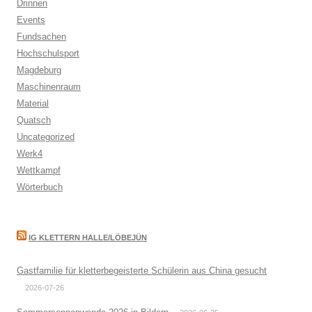
Drinnen
Events
Fundsachen
Hochschulsport
Magdeburg
Maschinenraum
Material
Quatsch
Uncategorized
Werk4
Wettkampf
Wörterbuch
IG KLETTERN HALLE/LÖBEJÜN
Gastfamilie für kletterbegeisterte Schülerin aus China gesucht
2026-07-26