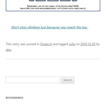
Don’t stop climbing just because you reach the top.
This entry was posted in
Quatsch
and tagged
nsfw
on
2015-11-25
by
alex
.
Search
for:
BOOKMARKS